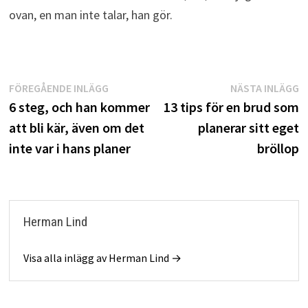
ovan, en man inte talar, han gör.
Inläggsnavigering
Föregående
N
FÖREGÅENDE INLÄGG
NÄSTA INLÄGG
inlägg:
i
6 steg, och han kommer
13 tips för en brud som
att bli kär, även om det
planerar sitt eget
inte var i hans planer
bröllop
Herman Lind
Visa alla inlägg av Herman Lind →