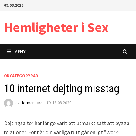
Hoppa
09.08.2026
till
innehåll
Hemligheter i Sex
MENY
OKCATEGORYRAD
10 internet dejting misstag
av
Herman Lind
18.08.2020
Dejtingsajter har länge varit ett utmärkt sätt att bygga
relationer. För när din vanliga rutt går enligt ”work-