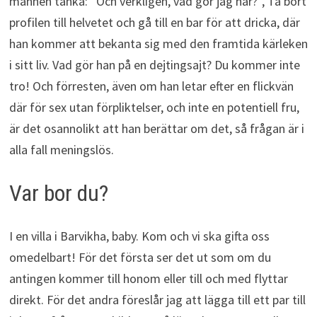
mannen tänka: ”Och verkligen, vad gör jag här?”, Ta bort
profilen till helvetet och gå till en bar för att dricka, där
han kommer att bekanta sig med den framtida kärleken
i sitt liv. Vad gör han på en dejtingsajt? Du kommer inte
tro! Och förresten, även om han letar efter en flickvän
där för sex utan förpliktelser, och inte en potentiell fru,
är det osannolikt att han berättar om det, så frågan är i
alla fall meningslös.
Var bor du?
I en villa i Barvikha, baby. Kom och vi ska gifta oss
omedelbart! För det första ser det ut som om du
antingen kommer till honom eller till och med flyttar
direkt. För det andra föreslår jag att lägga till ett par till