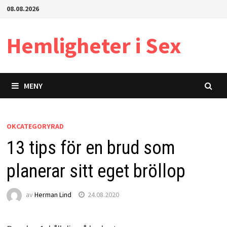
Hoppa
08.08.2026
till
innehåll
Hemligheter i Sex
MENY
OKCATEGORYRAD
13 tips för en brud som
planerar sitt eget bröllop
av
Herman Lind
24.08.2020