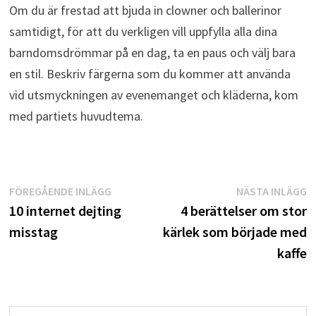
Om du är frestad att bjuda in clowner och ballerinor
samtidigt, för att du verkligen vill uppfylla alla dina
barndomsdrömmar på en dag, ta en paus och välj bara
en stil. Beskriv färgerna som du kommer att använda
vid utsmyckningen av evenemanget och kläderna, kom
med partiets huvudtema.
Inläggsnavigering
Föregående
N
FÖREGÅENDE INLÄGG
NÄSTA INLÄGG
inlägg:
i
10 internet dejting
4 berättelser om stor
misstag
kärlek som började med
kaffe