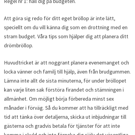
Regel nr 1: håll dig på budgeten.
Att göra sig redo för ditt eget bröllop är inte lätt,
speciellt om du vill känna dig som en drottning med en
stram budget. Våra tips som hjälper dig att planera ditt
drömbröllop.
Huvudtricket är att noggrant planera evenemanget och
locka vänner och familj till hjälp, även från brudgummen.
Lämna inte allt de sista minuterna, för under bröllopet
kan varje liten sak förstöra firandet och stämningen i
allmänhet. Om möjligt börja förbereda minst sex
månader i förväg. Så du kommer att ha tillräckligt med
tid att tänka över detaljerna, skicka ut inbjudningar till
gästerna och gradvis betala för tjänster för att inte
komma i skuld och inte förneka dig själv det väsentliga..